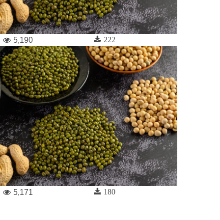
222
5,190
180
5,171