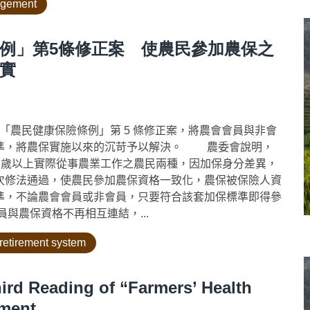
nagement
例」第5條修正案 使農民參加農保之
實
「農民健康保險條例」第 5 條修正案，將農會會員與非會
標準，將農保實施以來的沉苛予以解決。 農委會說明，
5 歲以上實際從事農業工作之農民兩種，因加保身分差異，
次修法通過，使農民參加農保資格一致化，農保被保險人資
準，不論農會會員或非會員，只要符合該套加保標準即得參
農保資格不再相互連結，...
retirement system
ird Reading of “Farmers’ Health
dment