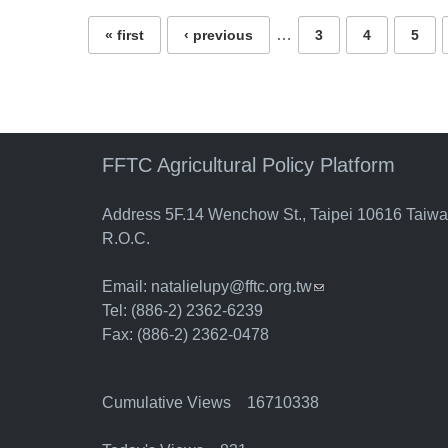
…
« first
‹ previous
3
4
5
FFTC Agricultural Policy Platform
Address 5F.14 Wenchow St., Taipei 10616 Taiw
R.O.C.
Email:
natalielupy@fftc.org.tw
(link sends e-mail)
Tel: (886-2) 2362-6239
Fax: (886-2) 2362-0478
Cumulative Views 16710338