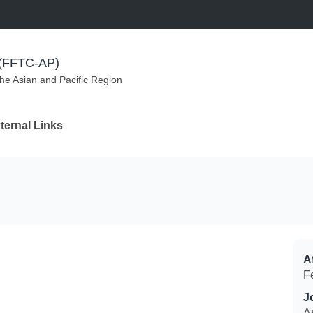
m (FFTC-AP)
the Asian and Pacific Region
ternal Links
Af
F
J
A