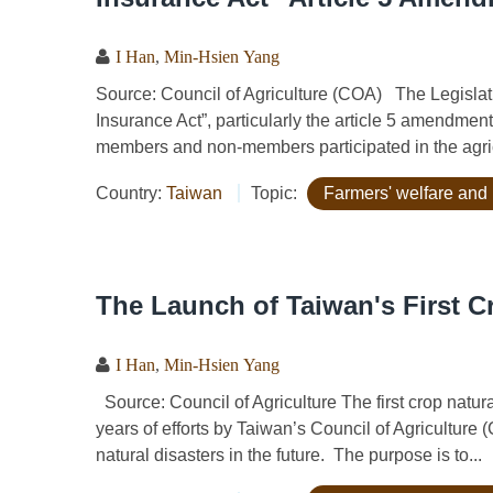
I Han
,
Min-Hsien Yang
Source: Council of Agriculture (COA) The Legislati
Insurance Act”, particularly the article 5 amendme
members and non-members participated in the agricu
Country:
Taiwan
Topic:
Farmers' welfare and 
The Launch of Taiwan's First C
I Han
,
Min-Hsien Yang
Source: Council of Agriculture The first crop natur
years of efforts by Taiwan’s Council of Agriculture 
natural disasters in the future. The purpose is to...