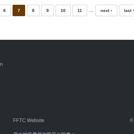
…
6
7
8
9
10
11
next ›
last 
an
FFTC Website
©