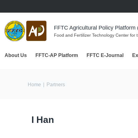
Skip to navigation
Skip to main content
FFTC Agricultural Policy Platfor
Food and Fertilizer Technology Center for 
About Us
FFTC-AP Platform
FFTC E-Journal
Ex
You are here
Home
|
Partners
I Han