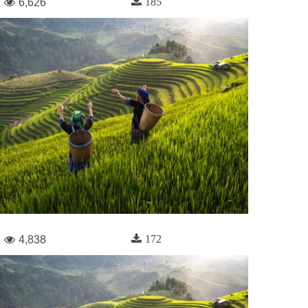
185
6,626
172
4,838