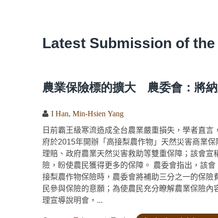
Latest Submission of the
農業保險標的擴大 農委會：將納
I Han
,
Min-Hsien Yang
日前霸王級寒流造成全台農業嚴重損失，學者直言
府於2015年開辦「高接梨農作物」天然災害商業
理賠、政府農業天然災害救助等雙重保障；該會宣
險，盼使農民獲得更多的保障。 農委會指出，該
接梨農作物保險時，農委會將補助三分之一的保險
民參與保險的意願；為使農民充分瞭解農業保險內容
理宣導說明會，...