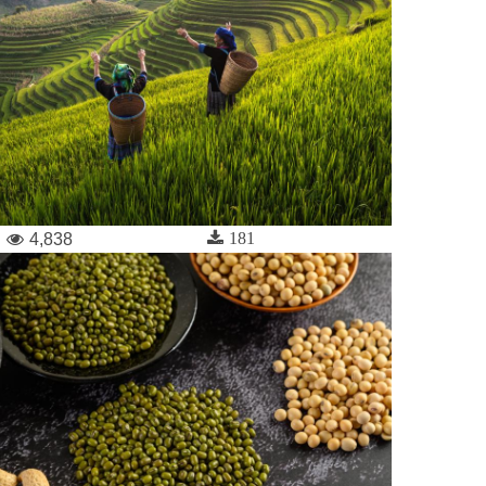
181
4,838