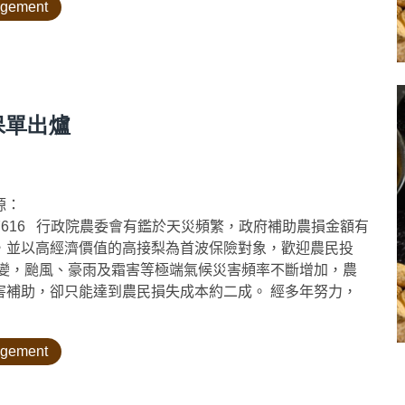
nagement
保單出爐
源：
akingnews/1507616 行政院農委會有鑑於天災頻繁，政府補助農損金額有
，並以高經濟價值的高接梨為首波保險對象，歡迎農民投
驟變，颱風、豪雨及霜害等極端氣候災害頻率不斷增加，農
害補助，卻只能達到農民損失成本約二成。 經多年努力，
nagement