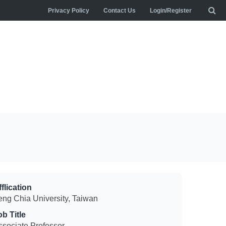
Privacy Policy
Contact Us
Login/Register
flication
eng Chia University, Taiwan
ob Title
ssociate Professor