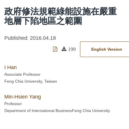
政府修法規範綠能設施在嚴重
地層下陷地區之範圍
Published: 2016.04.18
199
English Version
I Han
Associate Professor
Feng Chia University, Taiwan
Min-Hsien Yang
Professor
Department of International BusinessFeng Chia University