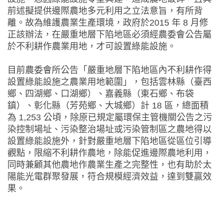
前述擬提供邊際農地多元利用之立法意旨，有所背
離。故為維護農業生產環境，政府於2015 年 8 月修
正該辦法，在嚴重地層下陷地區必須經農委會公告屬
於不利耕作農業用地，才可設置綠能設施。
目前農委會所公告「嚴重地層下陷地區內不利耕作得
設置綠能設施之農業用地範圍」，包括雲林縣（臺西
鄉、四湖鄉、口湖鄉）、嘉義縣（東石鄉、布袋
鎮）、彰化縣（芳苑鄉、大城鄉）計 18 區，總面積
為 1,253 公頃，除原已規定屬環保主管機關公告之污
染控制場址、污染整治場址或污染管制區之農地得以
設置綠能設施外，針對嚴重地層下陷地區從區位引導
觀點，限縮不利耕作農地，除能促進邊際農地利用，
同時兼顧其他農地作農業生產之完整性，也有助於太
陽能光電群聚發展，符合規模經濟效益，達到雙贏效
果。