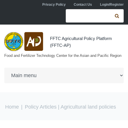
Skip to navigation
Skip to main content
Privacy Policy
Contact Us
Login/Register
Search form
Se
FFTC Agricultural Policy Platform
(FFTC-AP)
Food and Fertilizer Technology Center for the Asian and Pacific Region
You are here
Home
|
Policy Articles
| Agricultural land policies