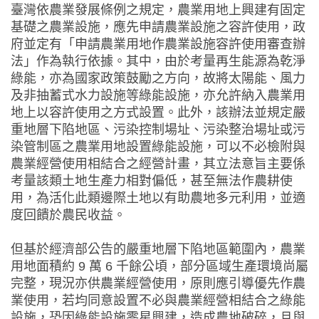
臺灣依農業發展條例之規定，農業用地上興建有固定
基礎之農業設施，應先申請農業設施之容許使用，政
府並定有「申請農業用地作農業設施容許使用審查辦
法」作為執行依據。其中，由於考量再生能源為乾淨
綠能，亦為國家政策鼓勵之方向，故將太陽能、風力
及非抽蓄式水力設施等綠能設施，亦允許納入農業用
地上以容許使用之方式設置。此外，該辦法並規定嚴
重地層下陷地區、污染控制場址、污染整治場址或污
染管制區之農業用地設置綠能設施，可以不必檢附與
農業經營使用相結合之經營計畫，其立法意旨主要係
考量該類土地生產力相對偏低，甚至無法作農耕使
用，為活化此類邊際土地以有助農地多元利用，並適
度回饋於農民收益。
但基於經濟部公告的嚴重地層下陷地區範圍內，農業
用地面積約 9 萬 6 千餘公頃，部分區域生產環境尚屬
完整，現況亦供農業經營使用，原則應引導優先作農
業使用，若均同意設置不必與農業經營相結合之綠能
設施，恐因綠能設施零星興建，造成農地破碎，且與