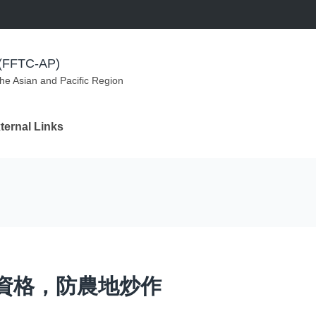
m (FFTC-AP)
the Asian and Pacific Region
ternal Links
資格，防農地炒作