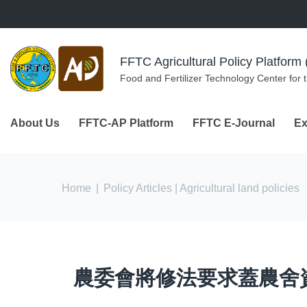
Skip to navigation
Skip to main content
FFTC Agricultural Policy Platfor
Food and Fertilizer Technology Center for 
About Us
FFTC-AP Platform
FFTC E-Journal
Ex
You are here
Home
|
Policy Articles
| Agricultural land policies
農委會將修法要求蓋農舍