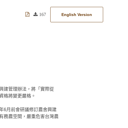
167
English Version
興建管理辦法，將「實際從
資格將變更嚴格。
年6月前會研議修訂農舍興建
有務農空間，嚴重危害台灣農