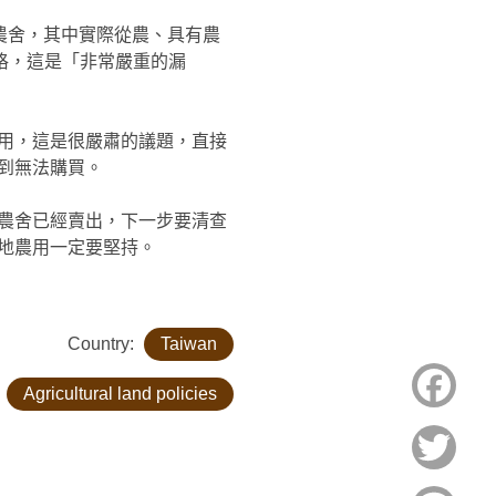
筆農舍，其中實際從農、具有農
資格，這是「非常嚴重的漏
用，這是很嚴肅的議題，直接
到無法購買。
的農舍已經賣出，下一步要清查
地農用一定要堅持。
Country:
Taiwan
Face
:
Agricultural land policies
Twitt