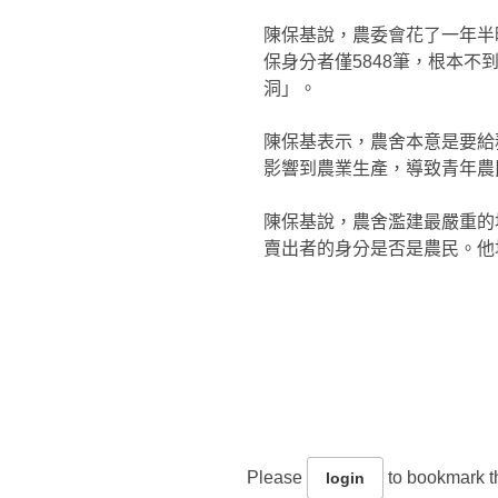
陳保基說，農委會花了一年半時
保身分者僅5848筆，根本不
洞」。
陳保基表示，農舍本意是要給
影響到農業生產，導致青年農
陳保基說，農舍濫建最嚴重的
賣出者的身分是否是農民。他
Please
to bookmark th
login