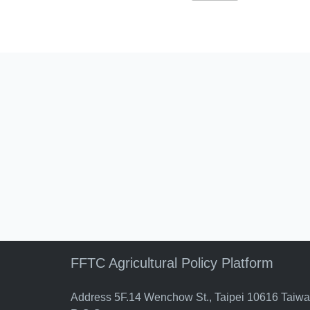
FFTC Agricultural Policy Platform
Address 5F.14 Wenchow St., Taipei 10616 Taiw