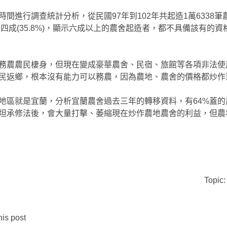
間進行調查統計分析，從民國97年到102年共起造1萬6338
到四成(35.8%)，顯示六成以上的農舍起造者，都不具備該有的
務農農民棲身，但現在變成豪華農舍、民宿、旅館等各項非法使
民返鄉，根本沒有能力可以務農，因為農地、農舍的價格都炒作
地區就是宜蘭，分析宜蘭農舍過去三年的轉移資料，有64%蓋
坦承修法後，會大量打擊、萎縮現在炒作農地農舍的利益，但農
Topic
is post