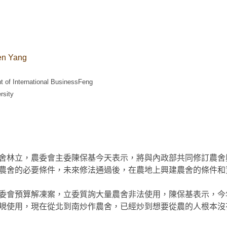
en Yang
 of International BusinessFeng
rsity
舍林立，農委會主委陳保基今天表示，將與內政部共同修訂農舍
農舍的必要條件，未來修法通過後，在農地上興建農舍的條件和
委會預算解凍案，立委質詢大量農舍非法使用，陳保基表示，今
規使用，現在從北到南炒作農舍，已經炒到想要從農的人根本沒