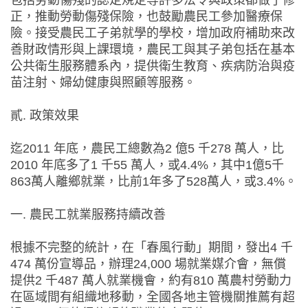
包括勞動傷殘的認定規定等許多法令與政策都做了修
正，推動勞動傷殘保險，也鼓勵農民工參加醫療保
險。接受農民工子弟就學的學校，增加政府補助來改
善財政情形與上課環境，農民工與其子弟包括在基本
公共衛生服務體系內，提供衛生教育、疾病防治與疫
苗注射、婦幼健康與照顧等服務。
貳. 政策效果
迄2011 年底，農民工總數為2 億5 千278 萬人，比
2010 年底多了1 千55 萬人，或4.4%，其中1億5千
863萬人離鄉就業，比前1年多了528萬人，或3.4%。
一. 農民工就業服務持續改善
根據不完整的統計，在「春風行動」期間，發出4 千
474 萬份宣導品，辦理24,000 場就業媒介會，無償
提供2 千487 萬人就業機會，約有810 萬農村勞動力
在區域間有組織地移動，全國各地主管機關推薦有超