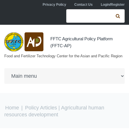
Skip to navigation
Skip to main content
Privacy Policy
Contact Us
Login/Register
Search form
Se
FFTC Agricultural Policy Platform
(FFTC-AP)
Food and Fertilizer Technology Center for the Asian and Pacific Region
You are here
Home
|
Policy Articles
| Agricultural human
resources development