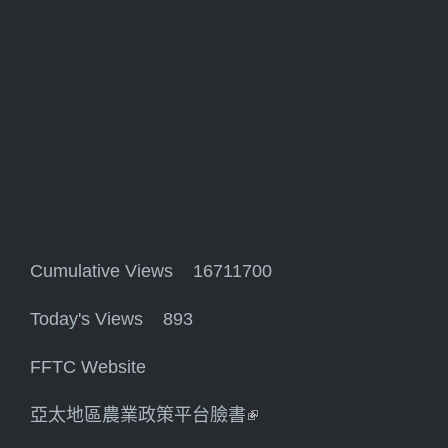
Cumulative Views 16711700
Today's Views 893
FFTC Website
亞太地區農業政策平台臉書
(link is external)