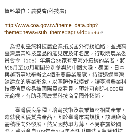
資料單位：農委會(科技處)
http://www.coa.gov.tw/theme_data.php?
theme=news&sub_theme=agri&id=6596
(link is
external)
為協助臺灣科技農企業拓展國外行銷通路，並提高
臺灣農業科技產品的能見度及知名度，行政院農業委
員會今（105）年集合36家有意海外拓銷的業者，將
於8月至10月期間分別參與於中國大陸、泰國、日本
與越南等地舉辦之4個重要農業展覽，持續透過臺灣
館建立的專業形象，以團體作戰模式，讓臺灣農業科
技價值更容易被國際買家看見，預計可創造4,000萬
元商機，有助我國農業科技商品國外拓銷。
臺灣優良品種、培育技術及農業資材相關產業，
造就我國優質農產品，囿於臺灣市場規模，該類廠商
需積極向外發展，然又因勢單力薄，不易嶄露於國
際。農委會自103年至104年委託財團法人農業科技