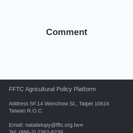
Comment
FFTC Agricultural Policy Platform
Address 5F.14 Wenchow St., Taipei 10616
Taiwan R.O.C.
Email:
natalielupy@fftc.org.tw
(link sends e-mail)
Tel: (886-2) 2362-6239