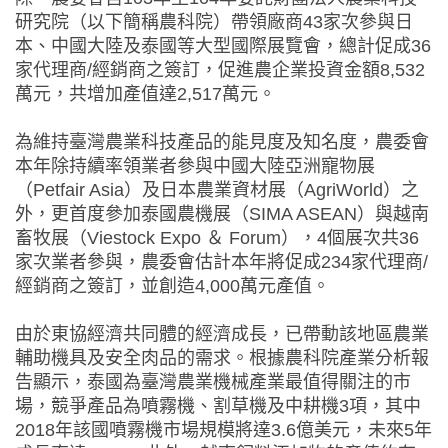
研究院（以下簡稱農科院）帶領廠商43家次參與日
本、中國大陸及泰國等大型國際展覽會，總計促成36
家代理商/經銷商之簽訂，促進農企業投資金額8,532
萬元，共增加產值達2,517萬元。
為維持臺灣農業科技產品的能見度及知名度，農委會
本年除持續率領業者參與中國大陸亞洲寵物展
（Petfair Asia）及日本農業資材展（AgriWorld）之
外，更首度參加泰國農機展（SIMA ASEAN）與越南
畜牧展（Viestock Expo ＆ Forum），4個展次共36
家次業者參與，農委會估計本年將促成234家代理商/
經銷商之簽訂，並創造4,000萬元產值。
由於東協經濟共同體的經濟成長，已帶動該地區農業
輔助機具及安全肉品的需求。根據農科院產業分析報
告顯示，泰國為臺灣農業機械產業最值得關注的市
場，競爭產品為噴霧機、割草機及中耕機3項，其中
2018年該國噴霧機市場規模將達3.6億美元，未來5年