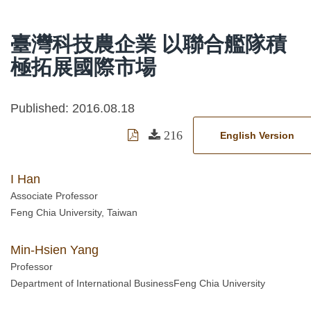
臺灣科技農企業 以聯合艦隊積
極拓展國際市場
Published: 2016.08.18
216
English Version
I Han
Associate Professor
Feng Chia University, Taiwan
Min-Hsien Yang
Professor
Department of International BusinessFeng Chia University