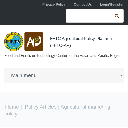
Skip to navigation
Skip to main content
Privacy Policy
Contact Us
Login/Register
Search form
Se
FFTC Agricultural Policy Platform
(FFTC-AP)
Food and Fertilizer Technology Center for the Asian and Pacific Region
You are here
Home
|
Policy Articles
| Agricultural marketing
policy