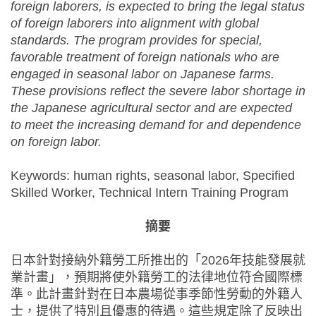
foreign laborers, is expected to bring the legal status
of foreign laborers into alignment with global
standards. The program provides for special,
favorable treatment of foreign nationals who are
engaged in seasonal labor on Japanese farms.
These provisions reflect the
severe labor shortage in
the Japanese agricultural sector and are expected
to meet the increasing demand for and dependence
on foreign labor.
Keywords: human rights, seasonal labor, Specified
Skilled Worker, Technical Intern Training Program
摘要
日本針對接納外籍勞工所推出的「2026年技能發展就
業計畫」，預期將使外籍勞工的法律地位符合國際標
準。此計畫針對在日本農場從事季節性勞動的外籍人
士，提供了特別且優惠的待遇。這些規定除了反映出