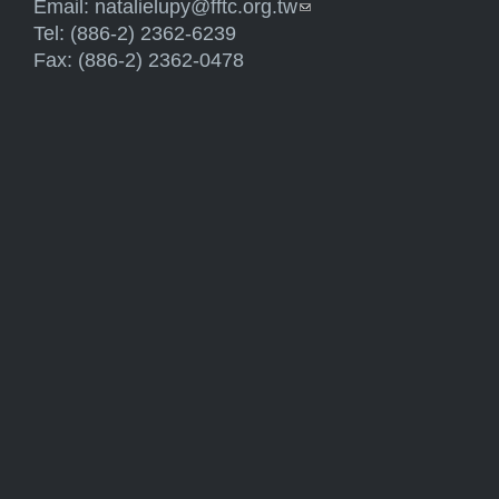
Email:
natalielupy@fftc.org.tw
(link sends e-mail)
Tel: (886-2) 2362-6239
Fax: (886-2) 2362-0478