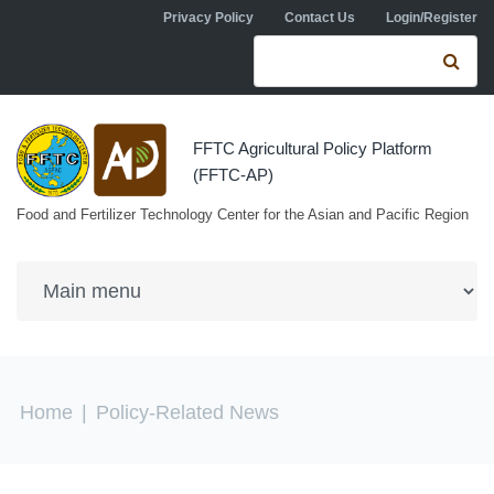
Skip to navigation
Skip to main content
Privacy Policy
Contact Us
Login/Register
Search form
Se
FFTC Agricultural Policy Platform
(FFTC-AP)
Food and Fertilizer Technology Center for the Asian and Pacific Region
You are here
Home
|
Policy-Related News