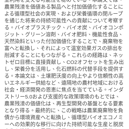
農業残渣を価値ある製品へと付加価値化することに
よる循環型社会の実現、および栄養循環の閉ループ
を通じた将来の持続可能性への貢献について考察す
る。バイオプラスチック、バイオ炭、バイオコンポ
ジット、グリーン溶剤、バイオ肥料、機能性食品、
天然染料といった付加価値化することで、廃棄物を
富へと転換し、それによって温室効果ガスの排出を
削減することにもつながる。これらの経路は、ネッ
トゼロ目標に直接貢献し、CO2オフセットを生み出
し、栄養分を活用し、化石燃料の代替手段を提供す
る。本論文は、土壌肥沃度の向上やより信頼性の高
いエネルギー供給など、遠隔地の農村地域における
社会・経済開発の恩恵に焦点を当てている。インダ
ストリー5.0および支援的な政策環境のもとでは、
農業残渣の価値化は、再生型開発の基盤となる要素
となり得る。最終的に、この戦略は農業廃棄物を負
債から環境資産へと転換し、循環型バイオエコノミ
ーへの効果的な移行に向けた持続可能な生産と脱炭