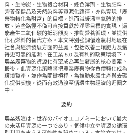
料、生物炭、生物複合材料、綠色溶劑、生物肥料、
營養保健品及天然染料等資源化路徑，亦能實現「廢
棄物轉化為財富」的目標，進而減緩溫室氣體的排
放。這些路徑不僅可直接貢獻於淨零目標的實現，還
能產生二氧化碳的抵消額度、推動營養循環，並提供
化石燃料的替代方案。本文特別強調偏遠農村地區在
社會與經濟發展方面的益處，包括改善土壤肥力及獲
得更可靠的能源。在工業 5.0 及有利的政策環境下，
農業廢棄物的資源化有望成為再生發展的核心要素。
最後，此資源化策略將把農業廢棄物從負債轉化成為
環境資產，並作為關鍵槓桿，為推動永續生產與去碳
化提供契機，從而有效過渡至循環生物經濟的迴圈之
中。
要約
農業残渣は、世界のバイオエコノミーにおいて最大
の未活用資源の一つであり、気候中立や資源の循環
型利用を支える可能性を秘めている。本論文では、