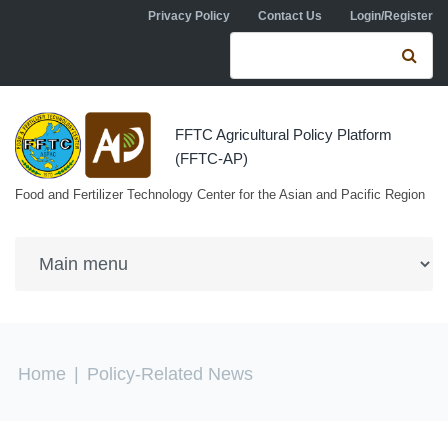
Skip to navigation
Skip to main content
Privacy Policy
Contact Us
Login/Register
Search form
Se
FFTC Agricultural Policy Platform
(FFTC-AP)
Food and Fertilizer Technology Center for the Asian and Pacific Region
You are here
Home
|
Policy-Related News