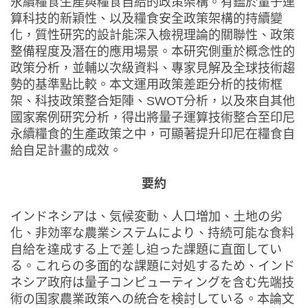
永續糧食生產與糧食自給的政策架構。有鑑於量子運
算科技的新穎性、以及糧食安全政策架構的持續變
化，質性研究的設計能深入檢視理論的關聯性、政策
整備程度及潛在的應用場景。本研究側重於概念性的
政策分析，並輔以次級資料、專家見解及全球技術趨
勢的基準點比較。本文運用政策差距分析的技術框
架、科技政策整合矩陣、SWOT分析，以及來自其他
國家案例研究分析，得出將量子運算技術整合至印尼
永續糧食的生產政策之中，可顯著提升印尼在糧食自
給自足計畫的成效。
要約
インドネシアは、気候変動、人口増加、土地の劣
化、非効率な農業システムにより、持続可能な食料
自給を達成する上で差し迫った課題に直面してい
る。これらの多面的な課題に対処するため、インド
ネシア政府は量子コンピューティングを含む先端技
術の国家農業政策への統合を検討している。本論文