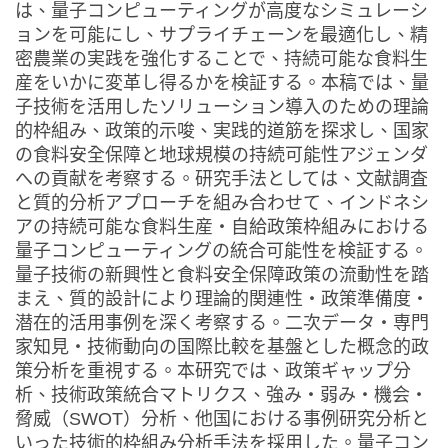
は、量子コンピューティングが高度なシミュレーシ
ョンを可能にし、サプライチェーンを最適化し、精
密農業の実践を強化することで、持続可能な食料生
産をいかに変革し得るかを検証する。本稿では、量
子技術を活用したソリューション導入のための理論
的枠組み、政策的示唆、実践的道筋を探求し、国家
の食料安全保障と地球規模の持続可能性アジェンダ
への貢献を考察する。研究手法としては、文献調査
と質的分析アプローチを組み合わせて、インドネシ
アの持続可能な食料生産・自給政策枠組みにおける
量子コンピューティングの統合可能性を検証する。
量子技術の新興性と食料安全保障政策の流動性を踏
まえ、質的設計により理論的関連性・政策準備度・
潜在的活用事例を深く考察する。二次データ・専門
家知見・技術動向の国際比較を基盤とした概念的政
策分析を重視する。本研究では、政策ギャップ分
析、技術政策統合マトリクス、強み・弱み・機会・
脅威（SWOT）分析、他国における事例研究分析と
いった技術的枠組み分析手法を採用した。量子コン