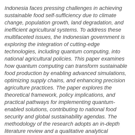
Indonesia faces pressing challenges in achieving
sustainable food self-sufficiency due to climate
change, population growth, land degradation, and
inefficient agricultural systems. To address these
multifaceted issues, the Indonesian government is
exploring the integration of cutting-edge
technologies,
including quantum computing, into
national agricultural policies. This paper examines
how quantum computing can transform sustainable
food production by enabling advanced simulations,
optimizing supply chains, and enhancing precision
agriculture practices. The paper explores the
theoretical framework, policy implications, and
practical pathways for implementing quantum-
enabled solutions, contributing to national food
security and global sustainability agendas. The
methodology of the research adopts an in-depth
literature review and a qualitative analytical