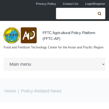
Skip to navigation
Skip to main content
Privacy Policy
Contact Us
Login/Register
Search form
Se
FFTC Agricultural Policy Platform
(FFTC-AP)
Food and Fertilizer Technology Center for the Asian and Pacific Region
You are here
Home
|
Policy-Related News