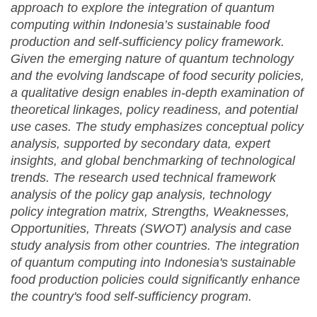
approach to explore the integration of quantum
computing within Indonesia’s sustainable food
production and self-sufficiency policy framework.
Given the emerging nature of quantum technology
and the evolving landscape of food security policies,
a qualitative design enables in-depth examination of
theoretical linkages, policy readiness, and potential
use cases. The study emphasizes conceptual policy
analysis, supported by secondary data, expert
insights, and global benchmarking of technological
trends. The research used technical framework
analysis of the policy gap analysis, technology
policy integration matrix,
Strengths, Weaknesses,
Opportunities, Threats (
SWOT
)
analysis and case
study analysis from other countries.
The integration
of quantum computing into Indonesia's sustainable
food production policies could significantly enhance
the country's food self-sufficiency program.